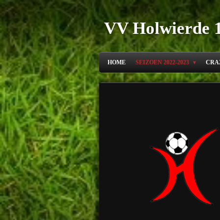
Ga
direct
VV Holwierde 
naar
de
hoofdinhoud
HOME
SEIZOEN 2022-2023
CRA