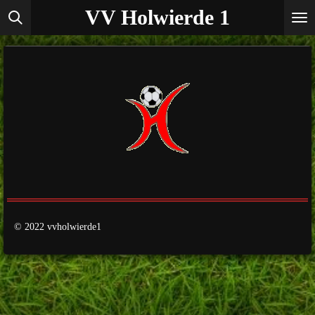
VV Holwierde 1
Ga
direct
naar
de
hoofdinhoud
© 2022 vvholwierde1